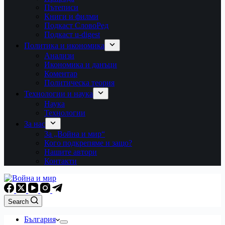
Пътеписи
Книги и филми
Подкаст СловоРед
Подкаст u-digest
Политика и икономика
Анализи
Икономика и данъци
Коментар
Политическа теория
Технологии и наука
Наука
Технологии
За нас
За „Война и мир“
Кого подкрепяме и защо?
Нашите автори
Контакти
Search
България