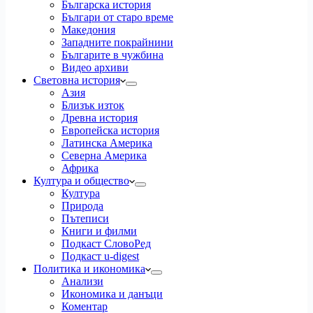
Българска история
Българи от старо време
Македония
Западните покрайнини
Българите в чужбина
Видео архиви
Световна история
Азия
Близък изток
Древна история
Европейска история
Латинска Америка
Северна Америка
Африка
Култура и общество
Култура
Природа
Пътеписи
Книги и филми
Подкаст СловоРед
Подкаст u-digest
Политика и икономика
Анализи
Икономика и данъци
Коментар