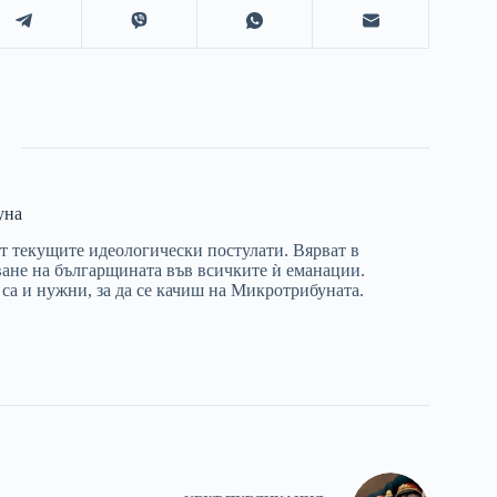
уна
т текущите идеологически постулати. Вярват в
уване на българщината във всичките ѝ еманации.
е са и нужни, за да се качиш на Микротрибуната.