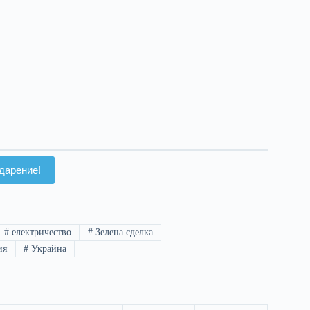
дарение!
#
електричество
#
Зелена сделка
ия
#
Украйна