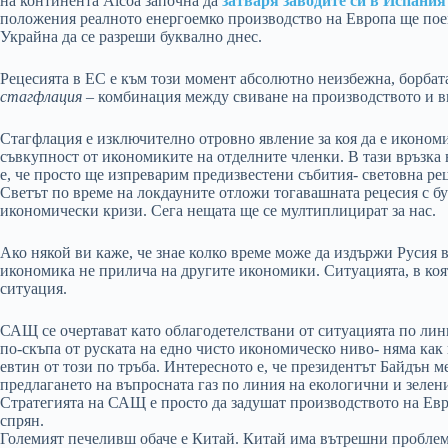
на континента Alcoa започна да
затваря заводите си в Испания
положения реалното енергоемко производство на Европа ще пое
Украйна да се разреши буквално днес.
Рецесията в ЕС е към този момент абсолютно неизбежна, борбата 
стагфлация
– комбинация между свиване на производството и в
Стагфлация е изключително отровно явление за коя да е икономи
съвкупност от икономиките на отделните членки. В тази връзка 
е, че просто ще изпреварим предизвестени събития- световна ре
Светът по време на локдауните отложи тогавашната рецесия с бур
икономически кризи. Сега нещата ще се мултиплицират за нас.
Ако някой ви каже, че знае колко време може да издържи Русия в
икономика не прилича на другите икономики. Ситуацията, в коят
ситуация.
САЩ се очертават като облагодетелствани от ситуацията по линия
по-скъпа от руската на едно чисто икономическо ниво- няма как п
евтин от този по тръба. Интересното е, че президентът Байдън
предлагането на въпросната газ по линия на екологични и зелени
Стратегията на САЩ е просто да задушат производството на Евро
спрян.
Големият печеливш обаче е Китай. Китай има вътрешни проблеми