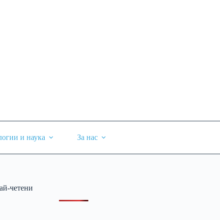
логии и наука
За нас
ай-четени