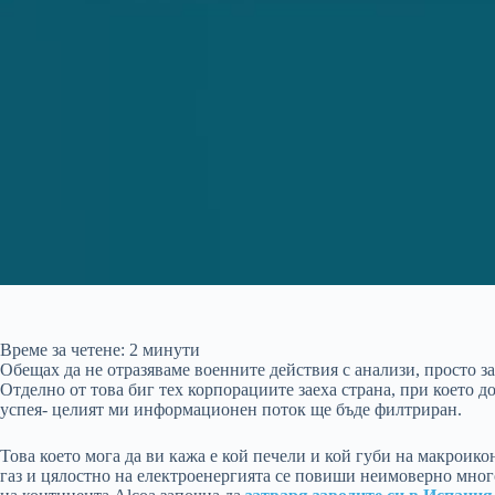
Време за четене:
2
минути
Обещах да не отразяваме военните действия с анализи, просто за
Отделно от това биг тех корпорациите заеха страна, при което до
успея- целият ми информационен поток ще бъде филтриран.
Това което мога да ви кажа е кой печели и кой губи на макроик
газ и цялостно на електроенергията се повиши неимоверно мно