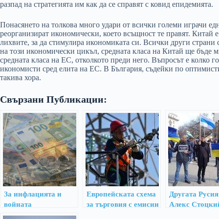
разпад на стратегията им как да се справят с ковид епидемията.
Понасянето на толкова много удари от всички големи играчи ед
реорганизират икономически, което всъщност те правят. Китай е 
лихвите, за да стимулира икономиката си. Всички други страни с
на този икономически цикъл, средната класа на Китай ще бъде м
средната класа на ЕС, отколкото преди него. Въпросът е колко 
икономисти сред елита на ЕС. В България, съдейки по оптимист
такива хора.
Свързани Публикации:
За инфлацията и
Европейската схема
Другата Русия
войната
за търговия с емисии
Алекс Стоцки
е оръжие на Путин