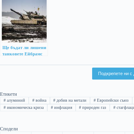
Ще бъдат ли лишени
танковете Ейбрамс
от урановата си
броня за Украйна?
Подкрепете ни с 
Етикети
#
алуминий
#
война
#
добив на метали
#
Европейски съюз
#
икономическа криза
#
инфлация
#
природен газ
#
стагфлац
Сподели