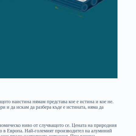
щото наистина нямам представа кое е истина и кое не.
ри и да искам да разбера къде е истината, няма да
ономическо ниво от случващото се. Цената на природния
го в Европа. Най-големият производител на алуминий