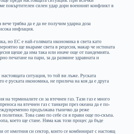
още преди настоящата ситуация. При всички
ме покъртителен силен удар дори военният конфликт в
вече трябва да е да не получим ударна доза
исока инфлация.
ка, но ЕС е най-голямата икономика в света като
вероятно ще вкараме света в рецесия, макар че истината
цесия щеше да има така или иначе още от пандемията.
но печатане на пари, за да размине здравната и
 настоящата ситуация, то той ви лъже. Руската
о е руската икономика, не прилича на коя да е друга
 на терминалите си за втечнен газ. Тази газ е много
реноса на втечнен газ с танкери през океана да е по-
 междувременно продължава тъничко да реже
 политики. Това само по себе си я прави още по-скъпа.
па, което ще стане. Няма как този процес да бъде
 от имотния си сектор, които се комбинират с настоящ