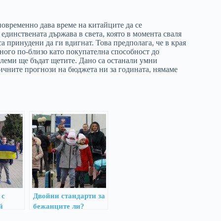
новременно дава време на китайците да се
единствената държава в света, която в момента сваля
а принудени да ги вдигнат. Това предполага, че в края
ного по-близо като покупателна способност до
големи ще бъдат щетите. Дано са останали умни
ичните прогнози на бюджета ни за годината, нямаме
 с
Двойни стандарти за
й
бежанците ли?