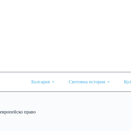
Skip
to
content
България
Световна история
Кул
европейско право