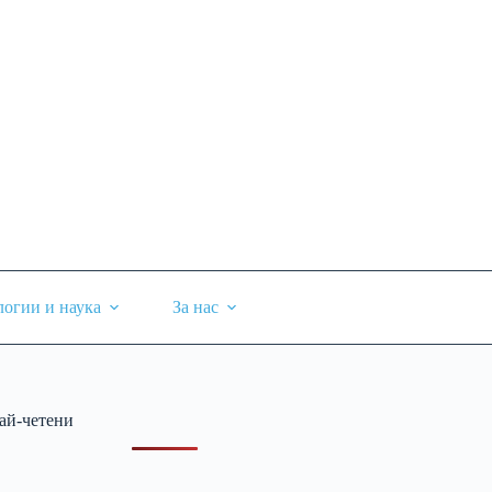
логии и наука
За нас
ай-четени