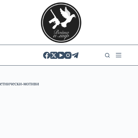
Skip
to
content
етнически-мотиви