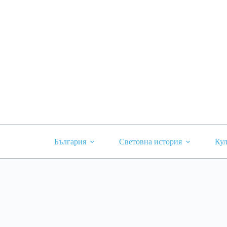
Skip
to
content
България
Световна история
Кул