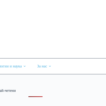
логии и наука
За нас
ай-четени