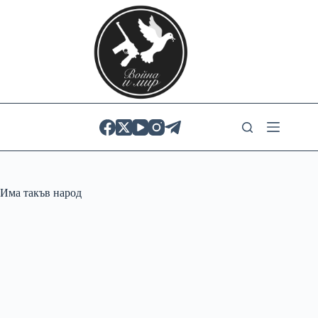
Skip
to
content
Има такъв народ