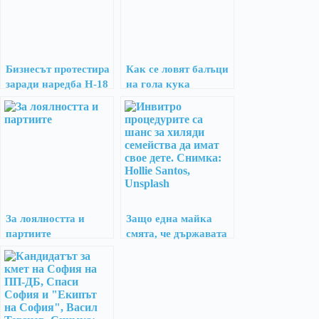
Бизнесът протестира
Как се ловят балъци
заради наредба Н-18
на гола кука
За лоялността и
Защо една майка
партиите
смята, че държавата
не трябва да поема
100% от инвитро
разходите