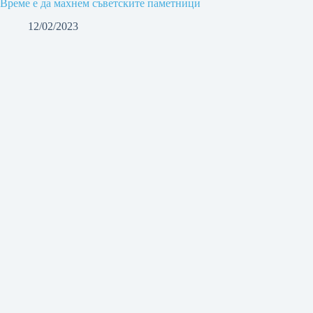
Време е да махнем съветските паметници
12/02/2023