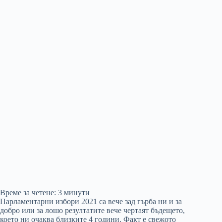
Време за четене:
3
минути
Парламентарни избори 2021 са вече зад гърба ни и за
добро или за лошо резултатите вече чертаят бъдещето,
което ни очаква близките 4 години. Факт е свежото