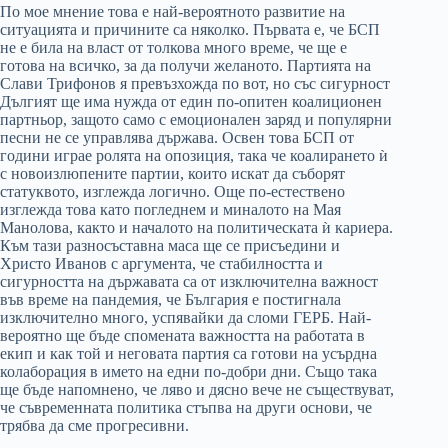
По мое мнение това е най-вероятното развитие на
ситуацията и причините са няколко. Първата е, че БСП
не е била на власт от толкова много време, че ще е
готова на всичко, за да получи желаното. Партията на
Слави Трифонов я превъзхожда по вот, но със сигурност
Дългият ще има нужда от един по-опитен коалиционен
партньор, защото само с емоционален заряд и популярни
песни не се управлява държава. Освен това БСП от
години играе ролята на опозиция, така че коалирането ѝ
с новоизлюпените партии, които искат да съборят
статуквото, изглежда логично. Още по-естествено
изглежда това като погледнем и миналото на Мая
Манолова, както и началото на политическата ѝ кариера.
Към тази разносъставна маса ще се присъедини и
Христо Иванов с аргумента, че стабилността и
сигурността на държавата са от изключителна важност
във време на пандемия, че България е постигнала
изключително много, успявайки да сломи ГЕРБ. Най-
вероятно ще бъде спомената важността на работата в
екип и как той и неговата партия са готови на усърдна
колаборация в името на едни по-добри дни. Също така
ще бъде напомнено, че ляво и дясно вече не съществуват,
че съвременната политика стъпва на други основи, че
трябва да сме прогресивни.