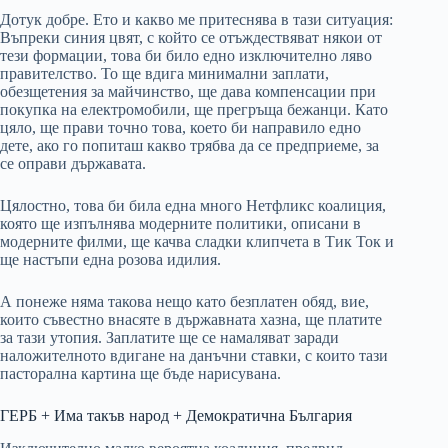
Дотук добре. Ето и какво ме притеснява в тази ситуация:
Въпреки синия цвят, с който се отъждествяват някои от
тези формации, това би било едно изключително ляво
правителство. То ще вдига минимални заплати,
обезщетения за майчинство, ще дава компенсации при
покупка на електромобили, ще прегръща бежанци. Като
цяло, ще прави точно това, което би направило едно
дете, ако го попиташ какво трябва да се предприеме, за
се оправи държавата.
Цялостно, това би била една много Нетфликс коалиция,
която ще изпълнява модерните политики, описани в
модерните филми, ще качва сладки клипчета в Тик Ток и
ще настъпи една розова идилия.
А понеже няма такова нещо като безплатен обяд, вие,
които съвестно внасяте в държавната хазна, ще платите
за тази утопия. Заплатите ще се намаляват заради
наложителното вдигане на данъчни ставки, с които тази
пасторална картина ще бъде нарисувана.
ГЕРБ + Има такъв народ + Демократична България