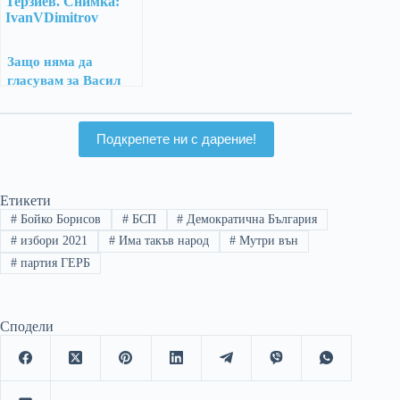
Защо няма да
гласувам за Васил
Терзиев
Подкрепете ни с дарение!
Етикети
#
Бойко Борисов
#
БСП
#
Демократична България
#
избори 2021
#
Има такъв народ
#
Мутри вън
#
партия ГЕРБ
Сподели