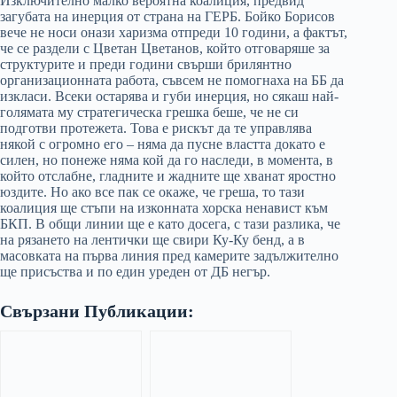
Изключително малко вероятна коалиция, предвид
загубата на инерция от страна на ГЕРБ. Бойко Борисов
вече не носи онази харизма отпреди 10 години, а фактът,
че се раздели с Цветан Цветанов, който отговаряше за
структурите и преди години свърши брилянтно
организационната работа, съвсем не помогнаха на ББ да
изкласи. Всеки остарява и губи инерция, но сякаш най-
голямата му стратегическа грешка беше, че не си
подготви протежета. Това е рискът да те управлява
някой с огромно его – няма да пусне властта докато е
силен, но понеже няма кой да го наследи, в момента, в
който отслабне, гладните и жадните ще хванат яростно
юздите. Но ако все пак се окаже, че греша, то тази
коалиция ще стъпи на изконната хорска ненавист към
БКП. В общи линии ще е като досега, с тази разлика, че
на рязането на лентички ще свири Ку-Ку бенд, а в
масовката на първа линия пред камерите задължително
ще присъства и по един уреден от ДБ негър.
Свързани Публикации: