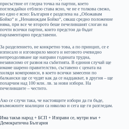
присъствие от гледна точка на партии, което
поглеждайки отблизо става ясно, че не е толкова свежо,
но едно е ясно: България е разделена на „Обожавам
Бойко“ и „Ненавиждам Бойко“, сякаш средно положение
няма, при все че второто беше печелившият слоган на
почти всички партии, които предстои да бъдат
парламентарно представени.
За разделението, не конкретно това, а по принцип, се е
изписало и изговорило много и неговото очевидно
непреодоляване ще направи годината трудна,
независимо от развоя на събитията. В единия случай ще
имаме шарено правителство, съставено с цената на
хиляди компромиси, в което всички замесени по
балкански ще се чудят как да се надцакват, в другия – ще
похарчим над 100 млн. лв. за нови избори. На
печелившите – честито.
Ако се случи така, че настоящите избори да ги бъде,
възможните коалиции са няколко и сега ще ги разгледам.
Има такъв народ + БСП + Изправи се, мутри вън +
Демократична България