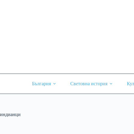
Skip
to
content
България
Световна история
Кул
индианци