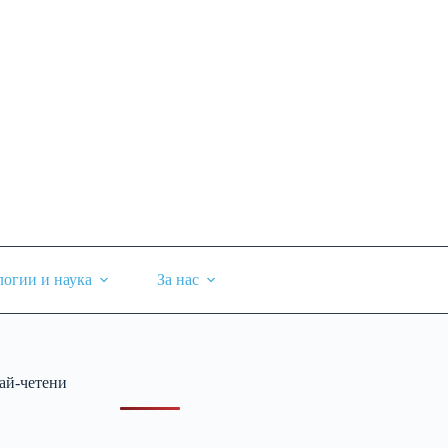
логии и наука
За нас
ай-четени