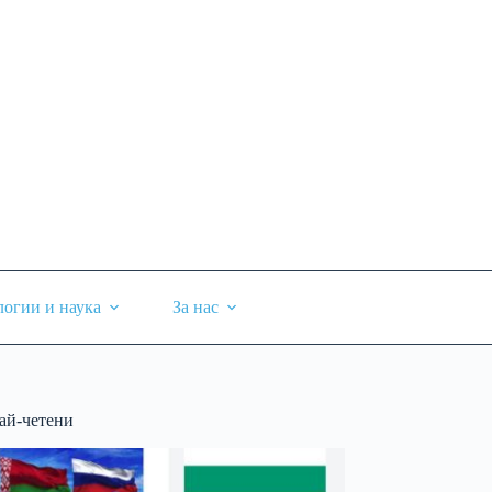
логии и наука
За нас
ай-четени