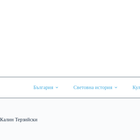
Skip
to
content
България
Световна история
Кул
Калин Терзийски