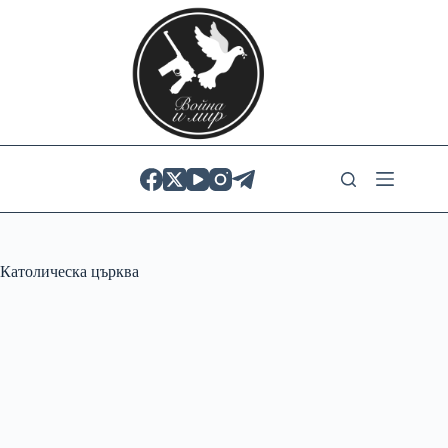
Skip
to
content
Католическа църква