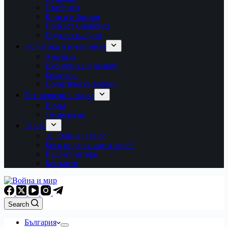
Пътеписи
Книги и филми
Подкаст СловоРед
Подкаст u-digest
Политика и икономика
Анализи
Икономика и данъци
Коментар
Политическа теория
Технологии и наука
Наука
Технологии
За нас
За „Война и мир“
Кого подкрепяме и защо?
Нашите автори
Контакти
Search
България