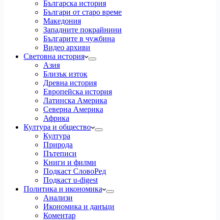
Българска история
Българи от старо време
Македония
Западните покрайнини
Българите в чужбина
Видео архиви
Световна история
Азия
Близък изток
Древна история
Европейска история
Латинска Америка
Северна Америка
Африка
Култура и общество
Култура
Природа
Пътеписи
Книги и филми
Подкаст СловоРед
Подкаст u-digest
Политика и икономика
Анализи
Икономика и данъци
Коментар