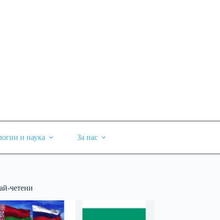
логии и наука
За нас
ай-четени