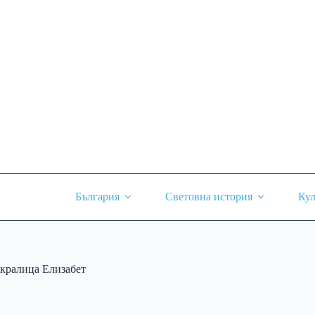
Skip
to
content
България
Световна история
Кул
кралица Елизабет