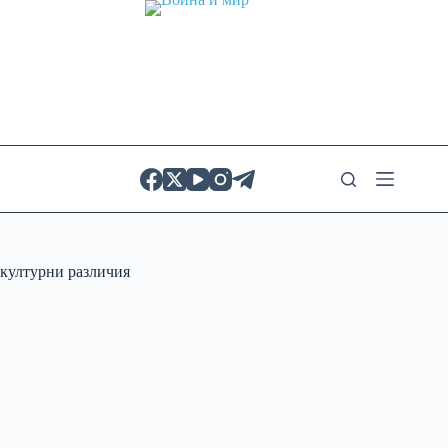
Skip
to
content
културни различия