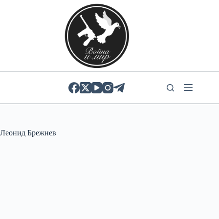
Skip
to
content
Леонид Брежнев