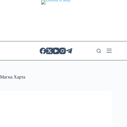
Skip
to
content
Магна Харта