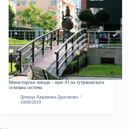
Mанастирски ливади – враг #1 на тутраканската
селищна система
Деница Аврамова-Драганова
10/09/2019