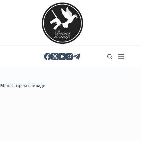
Skip
to
content
Манастирски ливади