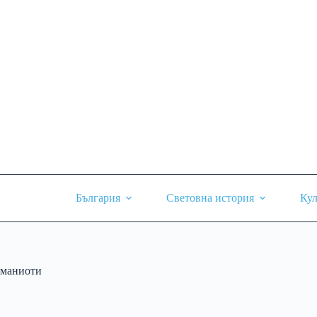
Skip
to
content
България
Световна история
Кул
маниоти