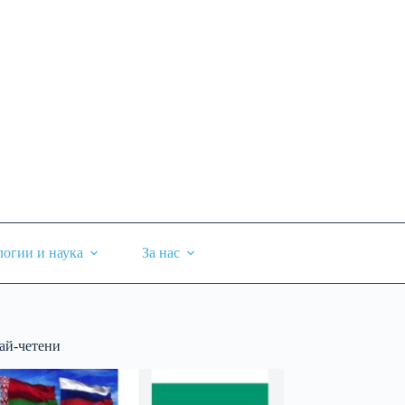
логии и наука
За нас
ай-четени