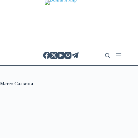
Skip
to
content
Матео Салвини