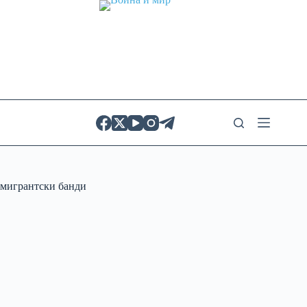
Skip
to
content
мигрантски банди