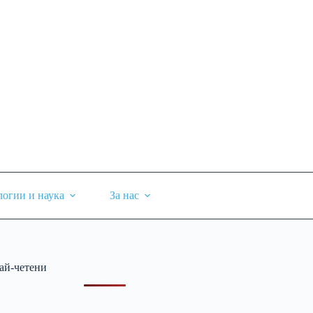
логии и наука
За нас
ай-четени