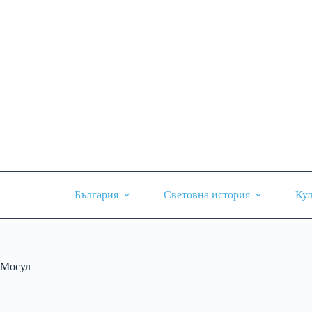
Skip
to
content
България
Световна история
Кул
Мосул