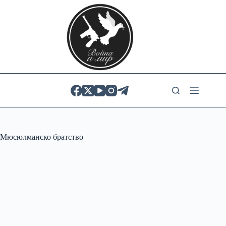
Skip
to
content
Мюсюлманско братство