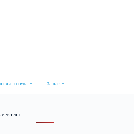
логии и наука
За нас
ай-четени