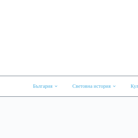
Skip
to
content
България
Световна история
Кул