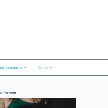
логии и наука
За нас
ай-четени