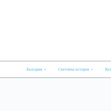
Skip
to
content
България
Световна история
Кул