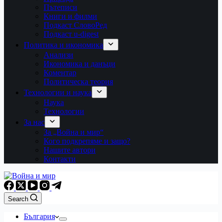
Пътеписи
Книги и филми
Подкаст СловоРед
Подкаст u-digest
Политика и икономика
Анализи
Икономика и данъци
Коментар
Политическа теория
Технологии и наука
Наука
Технологии
За нас
За „Война и мир“
Кого подкрепяме и защо?
Нашите автори
Контакти
Search
България