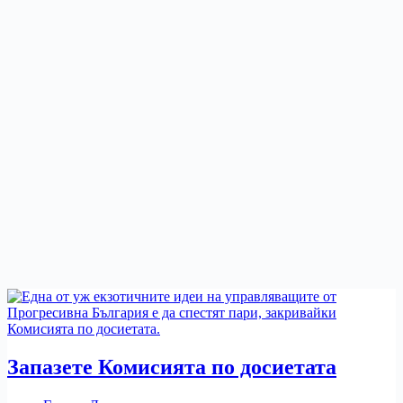
Запазете Комисията по досиетата