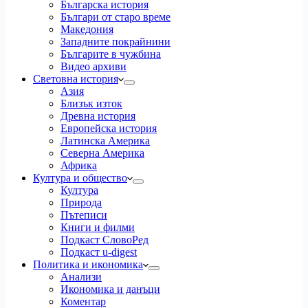
Българска история
Българи от старо време
Македония
Западните покрайнини
Българите в чужбина
Видео архиви
Световна история
Азия
Близък изток
Древна история
Европейска история
Латинска Америка
Северна Америка
Африка
Култура и общество
Култура
Природа
Пътеписи
Книги и филми
Подкаст СловоРед
Подкаст u-digest
Политика и икономика
Анализи
Икономика и данъци
Коментар