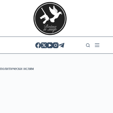
Skip
to
content
политически ислям