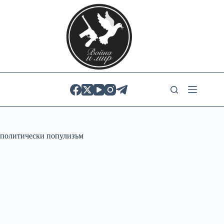
Skip
to
content
политически популизъм