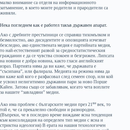
малко внимание са отделя на информационното
затъмнение, в което моите родители и прародители са
живяли.
Нека погледнем как е работел такъв държавен апарат.
Ако с дребните престъпници се справяш тихомълком и
безмилостно, ако дисидентите и опозицията изчезват
безследно, ако единствената медия е партийната медия,
то най-естественият развой за средностатистическия
гражданин е да се чувства спокоен и безгрижен. Липсата
на новини е добра новина, както гласи английският
израз. Партията няма да ви каже, че държавата е
“съсипана”, или фалирала. Медията на режима няма да
ви каже кой кого е разфасовал след семеен спор, или кой
е усвоил нелигитимно държавни пари за ново Порше
Кайен. Затова също се забавлявам, когато чета воплите
за нашите “завладяни” медии.
ви
Ако има проблем с българските медии през 21
век, то
той е, че са прекалелно свободни и разнородни.
(Въпреки, че в последно време виждаме ясна тенденция
към консолидация на определен тип медии с ясна и
стриктна идеология) В ерата на нашия технологичен