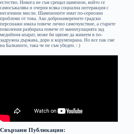
естество. Никога не съм срещал шампион, който се
самосъжалява и очерня всяка социална интеракция с
негативни мисли. Шампионите имат по-сериозни
проблеми от това. Ако добронамерените градски
персонажи имаха повече лично самочувствие, а старите
поколения разбираха повече от манипулацията зад
медийния апарат, може би щяхме да живеем в по-
задружна държава, дори и корумпирана. Но все пак сме
на Балканите, така че не съм убеден. : )
Свързани Публикации: