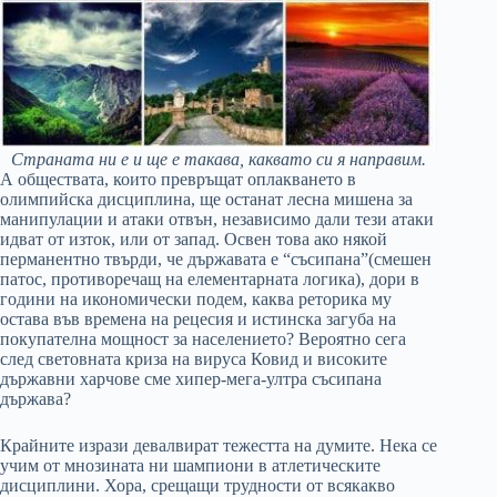
Страната ни е и ще е такава, каквато си я направим.
А обществата, които превръщат оплакването в
олимпийска дисциплина, ще останат лесна мишена за
манипулации и атаки отвън, независимо дали тези атаки
идват от изток, или от запад. Освен това ако някой
перманентно твърди, че държавата е “съсипана”(смешен
патос, противоречащ на елементарната логика), дори в
години на икономически подем, каква реторика му
остава във времена на рецесия и истинска загуба на
покупателна мощност за населението? Вероятно сега
след световната криза на вируса Ковид и високите
държавни харчове сме хипер-мега-ултра съсипана
държава?
Крайните изрази девалвират тежестта на думите. Нека се
учим от мнозината ни шампиони в атлетическите
дисциплини. Хора, срещащи трудности от всякакво