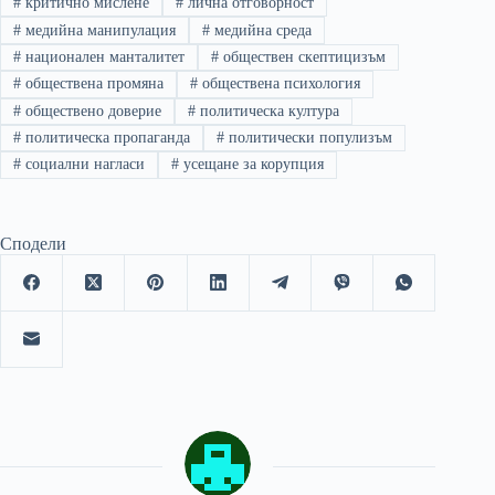
#
критично мислене
#
лична отговорност
#
медийна манипулация
#
медийна среда
#
национален манталитет
#
обществен скептицизъм
#
обществена промяна
#
обществена психология
#
обществено доверие
#
политическа култура
#
политическа пропаганда
#
политически популизъм
#
социални нагласи
#
усещане за корупция
Сподели