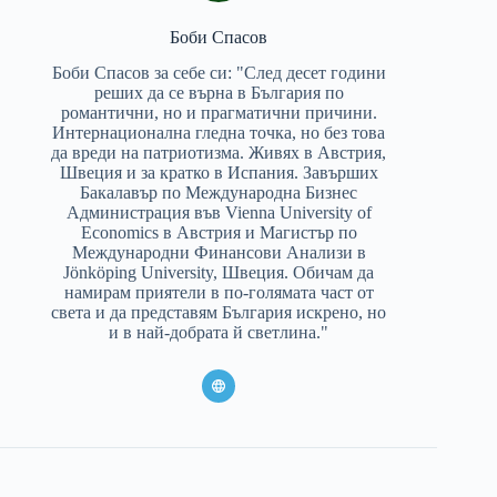
Боби Спасов
Боби Спасов за себе си: "След десет години
реших да се върна в България по
романтични, но и прагматични причини.
Интернационална гледна точка, но без това
да вреди на патриотизма. Живях в Австрия,
Швеция и за кратко в Испания. Завърших
Бакалавър по Международна Бизнес
Администрация във Vienna University of
Economics в Австрия и Магистър по
Международни Финансови Анализи в
Jönköping University, Швеция. Обичам да
намирам приятели в по-голямата част от
света и да представям България искрено, но
и в най-добрата й светлина."