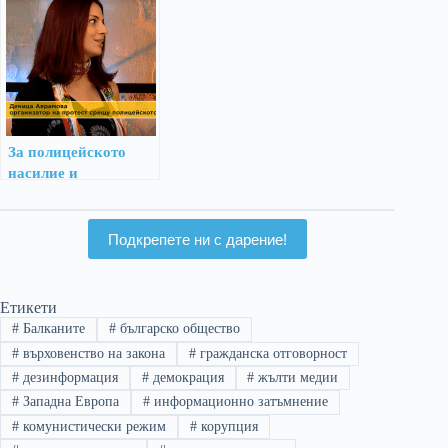
За полицейското
насилие и
необходимостта от
реформи в МВР
Подкрепете ни с дарение!
Етикети
#
Балканите
#
българско общество
#
върховенство на закона
#
гражданска отговорност
#
дезинформация
#
демокрация
#
жълти медии
#
Западна Европа
#
информационно затъмнение
#
комунистически режим
#
корупция