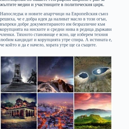
жълтите медии и участниците в политическия цирк.
Напоследък и новите апартчици на Европейския съюз
решиха, че е добра идея да наливат масло в този огън,
въпреки добре документираното им безразличие към
корупцията на ниските и средни нива в редица държави
членки. Тяхното становище е ясно, ще изберем техния
любим кандидат и корупцията утре спира. А истината е,
че който и да е начело, хората утре ще са същите.