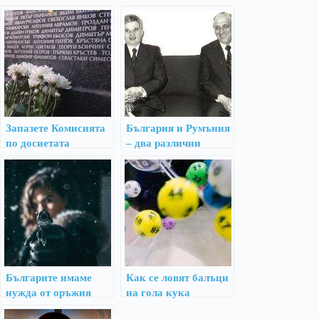
Запазете Комисията
България и Румъния
по досиетата
– два различни
Прехода
Българите имаме
Как се ловят балъци
нужда от оръжия
на гола кука