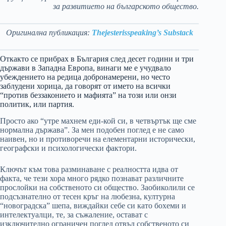
за развитието на българското общество.
Оригинална публикация:
Thejesterisspeaking’s Substack
Откакто се прибрах в България след десет години и три
държави в Западна Европа, винаги ме е учудвало
убеждението на редица добронамерени, но често
заблудени хорица, да говорят от името на всички
“против беззаконието и мафията” на този или онзи
политик, или партия.
Просто ако “утре махнем еди-кой си, в четвъртък ще сме
нормална държава”. За мен подобен поглед е не само
наивен, но и противоречи на елементарни исторически,
географски и психологически фактори.
Ключът към това разминаване с реалността идва от
факта, че тези хора много рядко познават различните
прослойки на собственото си общество. Заобиколили се
подсъзнателно от тесен кръг на любезна, културна
“новоградска” шепа, виждайки себе си като бохеми и
интелектуалци, те, за съжаление, остават с
изключително ограничен поглед отвъд собственото си