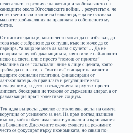
нелегалната търговия с наркотици и заобикалянето на
санкциите около Югославските войни… резултатът е, че
естественото състояние на балканеца, е да не осъзнава
малките заобикаляния на правилата в собственото му
битие.
От ниските данъци, които често могат да се избягват, до
това къде е забранено да се пуши, къде не може да се
паркира, “а защо не мога да вляза с кучето”… Да не
говорим за шуробаджанащината, която или е най-лошото
нещо на света, или е просто “помощ от приятел”.
Малцина са се “сблъскали” лице в лице с цената, която
трябва да се плати, за “високия” стандарт на живот и
щедрите социални политики, финансирани от
данъкоплатеца. За правилата и регулациите като
ненарушими, където разсъжденията върху тях просто
липсват, блокирани не толкова от държавния апарат, а от
размахващия пръст колективен социум.
Тук идва въпросът доколко се отклонява делът на самата
корупция от усещането за нея. На пръв поглед излишен
въпрос, който обаче има своите уникални изкривявания
на Балканите. Дискусиите около смяната на режимите
често се фокусират върху икономиката, но сякаш по-