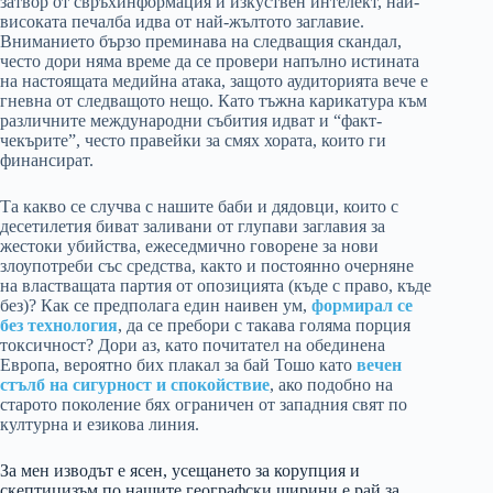
затвор от свръхинформация и изкуствен интелект, най-
високата печалба идва от най-жълтото заглавие.
Вниманието бързо преминава на следващия скандал,
често дори няма време да се провери напълно истината
на настоящата медийна атака, защото аудиторията вече е
гневна от следващото нещо. Като тъжна карикатура към
различните международни събития идват и “факт-
чекърите”, често правейки за смях хората, които ги
финансират.
Та какво се случва с нашите баби и дядовци, които с
десетилетия биват заливани от глупави заглавия за
жестоки убийства, ежеседмично говорене за нови
злоупотреби със средства, както и постоянно очерняне
на властващата партия от опозицията (къде с право, къде
без)? Как се предполага един наивен ум,
формирал се
без технология
, да се пребори с такава голяма порция
токсичност? Дори аз, като почитател на обединена
Европа, вероятно бих плакал за бай Тошо като
вечен
стълб на сигурност и спокойствие
, ако подобно на
старото поколение бях ограничен от западния свят по
културна и езикова линия.
За мен изводът е ясен, усещането за корупция и
скептицизъм по нашите географски ширини е рай за