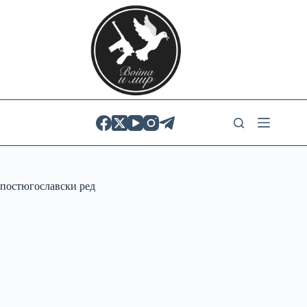
Skip
to
content
постюгославски ред