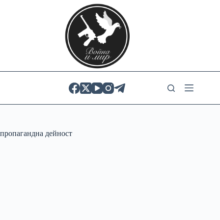
Skip
to
content
пропагандна дейност