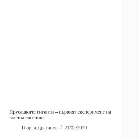
Прусашките гиганти – първият експеримент на
военна евгеника
Георги Драганов
21/02/2019