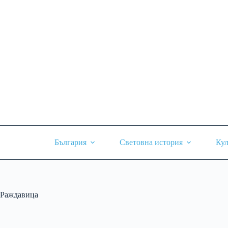
Skip
to
content
България
Световна история
Кул
Раждавица