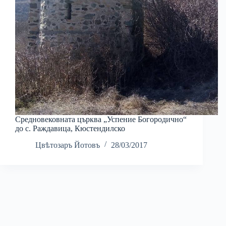
Средновековната църква „Успение Богородично“
до с. Раждавица, Кюстендилско
Цвѣтозаръ Йотовъ
28/03/2017