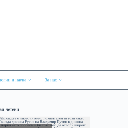
логии и наука
За нас
ай-четени