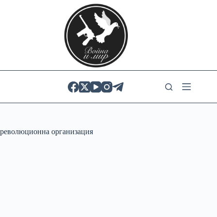
Skip
to
content
революционна организация