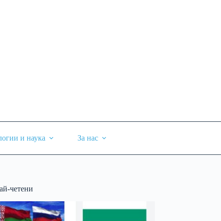
логии и наука
За нас
ай-четени