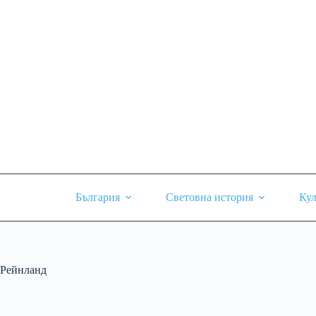
Skip
to
content
България
Световна история
Кул
Рейнланд