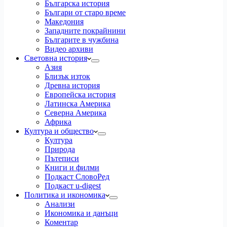
Българска история
Българи от старо време
Македония
Западните покрайнини
Българите в чужбина
Видео архиви
Световна история
Азия
Близък изток
Древна история
Европейска история
Латинска Америка
Северна Америка
Африка
Култура и общество
Култура
Природа
Пътеписи
Книги и филми
Подкаст СловоРед
Подкаст u-digest
Политика и икономика
Анализи
Икономика и данъци
Коментар