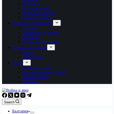
Пътеписи
Книги и филми
Подкаст СловоРед
Подкаст u-digest
Политика и икономика
Анализи
Икономика и данъци
Коментар
Политическа теория
Технологии и наука
Наука
Технологии
За нас
За „Война и мир“
Кого подкрепяме и защо?
Нашите автори
Контакти
Search
България