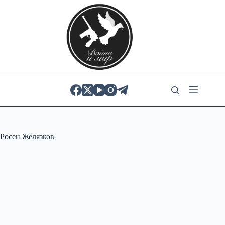
Skip
to
content
Росен Желязков