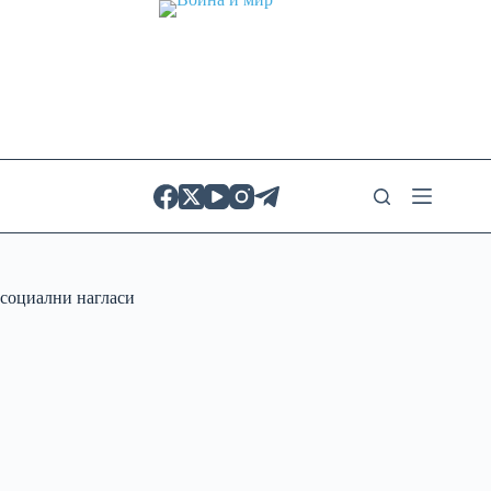
Skip
to
content
социални нагласи