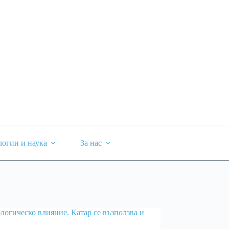
логии и наука
За нас