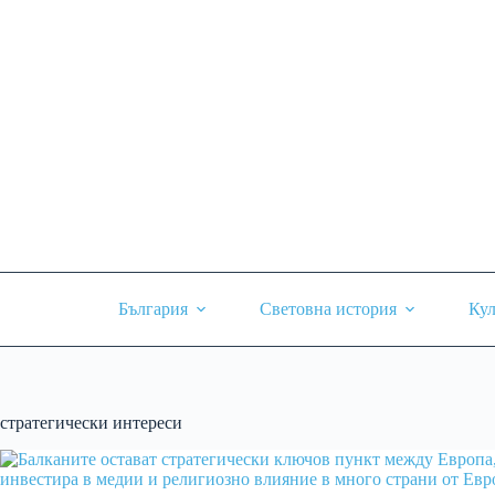
Skip
to
content
България
Световна история
Кул
стратегически интереси