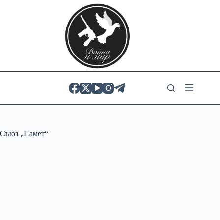
Skip
to
content
Съюз „Памет“