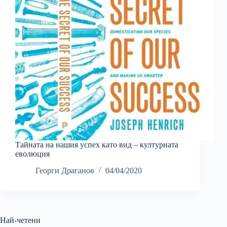
Тайната на нашия успех като вид – културната
еволюция
Георги Драганов
04/04/2020
Най-четени