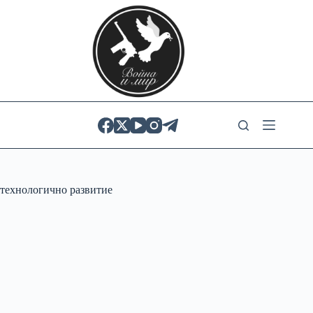
Skip
to
content
технологично развитие