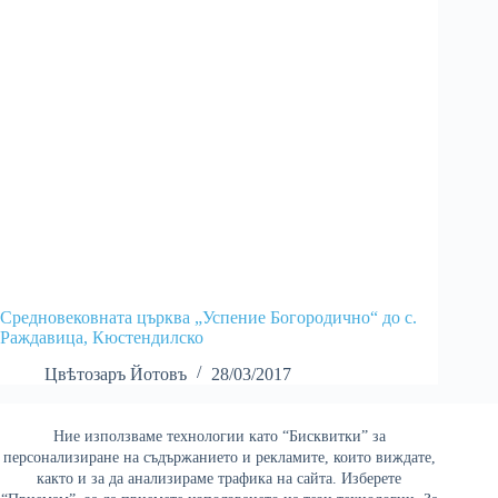
Средновековната църква „Успение Богородично“ до с.
Раждавица, Кюстендилско
Цвѣтозаръ Йотовъ
28/03/2017
Ние използваме технологии като “Бисквитки” за
Най-четени
персонализиране на съдържанието и рекламите, които виждате,
както и за да анализираме трафика на сайта. Изберете