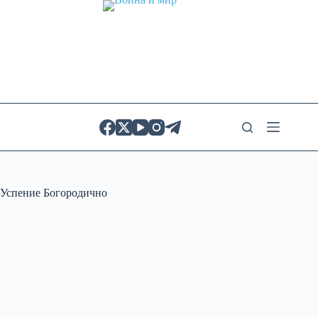
Skip
to
content
Успение Богородично