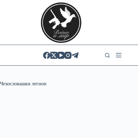
Skip
to
content
Чехословашки легион