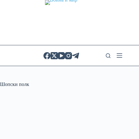
Skip
to
content
Шопски полк