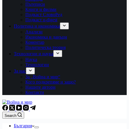
Пътеписи
Книги и филми
Подкаст СловоРед
Подкаст u-digest
Политика и икономика
Анализи
Икономика и данъци
Коментар
Политическа теория
Технологии и наука
Наука
Технологии
За нас
За „Война и мир“
Кого подкрепяме и защо?
Нашите автори
Контакти
Search
България