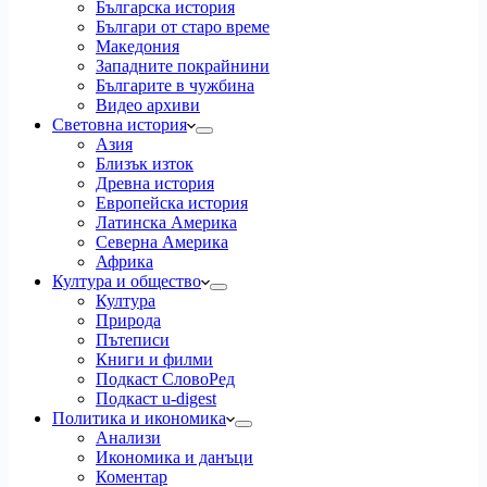
Българска история
Българи от старо време
Македония
Западните покрайнини
Българите в чужбина
Видео архиви
Световна история
Азия
Близък изток
Древна история
Европейска история
Латинска Америка
Северна Америка
Африка
Култура и общество
Култура
Природа
Пътеписи
Книги и филми
Подкаст СловоРед
Подкаст u-digest
Политика и икономика
Анализи
Икономика и данъци
Коментар