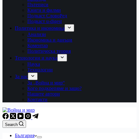
Пътеписи
Книги и филми
Подкаст СловоРед
Подкаст u-digest
Политика и икономика
Анализи
Икономика и данъци
Коментар
Политическа теория
Технологии и наука
Наука
Технологии
За нас
За „Война и мир“
Кого подкрепяме и защо?
Нашите автори
Контакти
Search
България