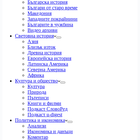
Българска история
Българи от старо време
Македония
Западните покрайнини
Българите в чужбина
Видео архиви
Световна история
Азия
Близък изток
Древна история
Европейска история
Латинска Америка
Северна Америка
Африка
Култура и общество
Култура
Природа
Пътеписи
Книги и филми
Подкаст СловоРед
Подкаст u-digest
Политика и икономика
Анализи
Икономика и данъци
Коментар