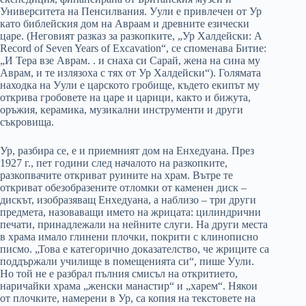
Университета на Пенсилвания. Уули е привлечен от Ур
като библейския дом на Авраам и древните езически
царе. (Неговият разказ за разкопките, „Ур Халдейски: A
Record of Seven Years of Excavation“, се споменава Битие:
„И Тера взе Аврам. . и снаха си Сарай, жена на сина му
Аврам, и те излязоха с тях от Ур Халдейски“). Голямата
находка на Уули е царското гробище, където екипът му
открива гробовете на царе и царици, както и бижута,
оръжия, керамика, музикални инструменти и други
съкровища.
Ур, разбира се, е и приемният дом на Енхедуана. През
1927 г., пет години след началото на разкопките,
разкопвачите откриват руините на храм. Вътре те
откриват обезобразените отломки от каменен диск –
дискът, изобразяващ Енхедуана, а наблизо – три други
предмета, назоваващи името на жрицата: цилиндрични
печати, принадлежали на нейните слуги. На други места
в храма имало глинени плочки, покрити с клинописно
писмо. „Това е категорично доказателство, че жриците са
поддържали училище в помещенията си“, пише Уули.
Но той не е разбрал пълния смисъл на откритието,
наричайки храма „женски манастир“ и „харем“. Някои
от плочките, намерени в Ур, са копия на текстовете на