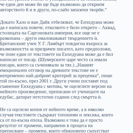
че един ден може би ще бъде възможно да открием
авторството й и в други, по-слабо запазени творби.“
Докато Хало и ван Дайк отбелязват, че Енхедуана може
да е написала повече, отколкото е било открито – Аквад,
столицата на Саргоновата империя, все още не е
разкопана – други омаловажават твърдението ѝ.
Британският учен У. Г. Ламбърт повдигна въпроса за
възможността за призрачен писател, като предположи,
че поне един от текстовете на Енхедуана може да е бил
написан от писар. (Шумерските царе често са имали
писари, които са съчинявали за тях.) „Нашият
емоционален отговор на древните текстове не е
непременно най-добрият критерий за преценка“, пише
той по-късно, през 2001 г. Други учени поставят под
съмнение Енхедуана с мотива, че оцелелите версии на
нейното произведение, преписани от учениците на
едубас, датират петстотин години след смъртта ѝ.
Не са оцелели копия от нейното време, а в няколко
случая текстовете съдържат топоними и лексика, които
са от по-късна епоха. Възможно е това да е просто
резултат от промени, направени в процеса на
преписване – промени, които обикновено съпътстват