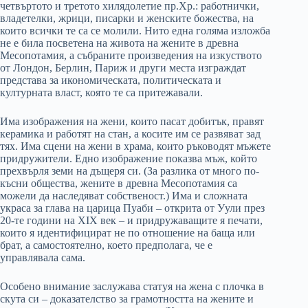
четвъртото и третото хилядолетие пр.Хр.: работнички,
владетелки, жрици, писарки и женските божества, на
които всички те са се молили. Нито една голяма изложба
не е била посветена на живота на жените в древна
Месопотамия, а събраните произведения на изкуството
от Лондон, Берлин, Париж и други места изграждат
представа за икономическата, политическата и
културната власт, която те са притежавали.
Има изображения на жени, които пасат добитък, правят
керамика и работят на стан, а косите им се развяват зад
тях. Има сцени на жени в храма, които ръководят мъжете
придружители. Едно изображение показва мъж, който
прехвърля земи на дъщеря си. (За разлика от много по-
късни общества, жените в древна Месопотамия са
можели да наследяват собственост.) Има и сложната
украса за глава на царица Пуаби – открита от Уули през
20-те години на ХIХ век – и придружаващите я печати,
които я идентифицират не по отношение на баща или
брат, а самостоятелно, което предполага, че е
управлявала сама.
Особено внимание заслужава статуя на жена с плочка в
скута си – доказателство за грамотността на жените и