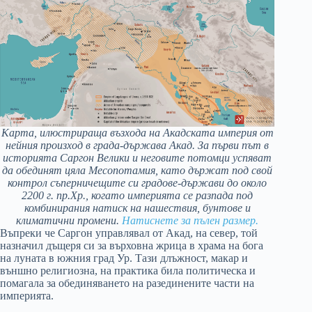
Карта, илюстрираща възхода на Акадската империя от
нейния произход в града-държава Акад. За първи път в
историята Саргон Велики и неговите потомци успяват
да обединят цяла Месопотамия, като държат под свой
контрол съперничещите си градове-държави до около
2200 г. пр.Хр., когато империята се разпада под
комбинирания натиск на нашествия, бунтове и
климатични промени.
Натиснете за пълен размер.
Въпреки че Саргон управлявал от Акад, на север, той
назначил дъщеря си за върховна жрица в храма на бога
на луната в южния град Ур. Тази длъжност, макар и
външно религиозна, на практика била политическа и
помагала за обединяването на разединените части на
империята.