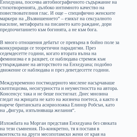
Енхедуана, посочва автобиографичното съдържание на
стихотворенията, дълбоко интимното качество на
повествователния глас. И още – специфично женските
маркери на „Възвишението“ – езикът на сексуалното
насилие, метафората на писането като раждане, дори
предпочитанието към богинята, а не към бога.
В много отношения дебатът се превърна в бойно поле за
конкуриращи се теоретични парадигми. През
седемдесетте години, когато втората вълна на
феминизма е в разцвет, се наблюдава стремеж към
утвърждаване на авторството на Енхедуана; подобно
движение се наблюдава и през деветдесетте години.
Междувременно постмодерното мислене насърчаваше
скептицизма, несигурността и неуместността на автора.
Консенсус така и не беше постигнат. Днес мнозина
гледат на жрицата не като на жизнена поетеса, а както я
нарече британската асириоложка Елинор Робсън, като
на „фигура, изпълняваща желания“.
Изложбата на Морган представя Енхедуана без сянката
на тези съмнения. По-конкретно, тя я поставя в
контекста на други месопотамски жени от края на