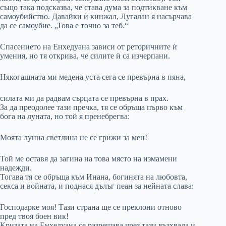
също така подсказва, че става дума за подтикване към
самоубийство. Давайки ѝ кинжал, Лугалан я насърчава
да се самоубие. „Това е точно за теб.“
Спасението на Енхедуана зависи от реторичните ѝ
умения, но тя открива, че силите ѝ са изчерпани.
Някогашната ми медена уста сега се превърна в пяна,
силата ми да радвам сърцата се превърна в прах.
За да преодолее тази пречка, тя се обръща първо към
бога на луната, но той я пренебрегва:
Моята лунна светлина не се грижи за мен!
Той ме оставя да загина на това място на измамени
надежди.
Тогава тя се обръща към Инана, богинята на любовта,
секса и войната, и поднася дълъг пеан за нейната слава:
Господарке моя! Тази страна ще се преклони отново
пред твоя боен вик!
Кризата на Енхедуана се разрешава чрез тази възхвала и