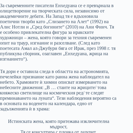
За съвременните писатели Енхедуана се е превърнала в
олицетворение на творческата сила, независимо от
академичните дебати. На Запад тя е вдъхновила
поетични творби като „Слизането на Алет“ (1992) на
Алис Нотли и „Сред богините“ (2010) на Ани Финч. Тя
е особено привлекателна фигура за иракските
художници – жена, която говори за техния съвременен
опит на траур, изгнание и разселване. (След като
поетесата Амал ал-Джубури бяга от Ирак, през 1998 г. тя
публикува сборник, озаглавен „Енхедуана, жрица на
изгнанието“).
Тя дори е оставила следа в областта на астрономията,
печелейки признание като ранна жена наблюдател на
небето. Храмовите ѝ химни описват измерването на
небесните движения: „В … стаите на жриците/ това
княжеско светилище на космическия ред/ те следят
преминаването на луната“. Тези наблюдения вероятно са
в основата на воденето на календара, едно от
задълженията ѝ в храма:
Истинската жена, която притежава изключителна
мъдрост,
Тя се консултира с плочка от лазурит,