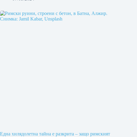
Една хилядолетна тайна е разкрита – защо римският