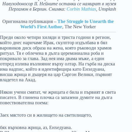
Навуходоносор II. Нейните останки се намират в музея
Пергамон в Берлин. Снимка:
Corbin Mathias
, Unsplash
Оригинална публикация –
The Struggle to Unearth the
World’s First Author
, The New Yorker
Преди около четири хиляди и триста години в регион,
който днес наричаме Ирак, скулптор издълбава в бял
варовиков диск образа на жена, която ръководи храмов
ритуал. Тя е облечена в дълга церемониална роба и
покривало за глава. Зад нея има двама мъже, а един
отпред излива възлияние върху олтар. На гърба на диска
има надпис, който я идентифицира като Енхедуана,
висша жрица и дъщеря на цар Саргон Велики, първият
владетел на Акад.
Някои учени смятат, че жрицата е била и първият в света
писател. В глинена плочка са запазени думите на дълга
повествователна поема:
Заех мястото си в жилището на светилището,
бях върховна жрица, аз, Енхедуана.