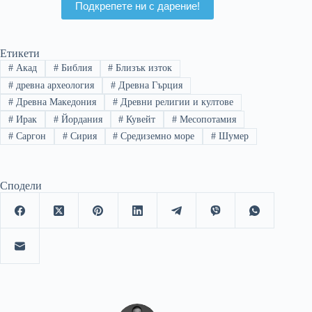
Подкрепете ни с дарение!
Етикети
#
Акад
#
Библия
#
Близък изток
#
древна археология
#
Древна Гърция
#
Древна Македония
#
Древни религии и култове
#
Ирак
#
Йордания
#
Кувейт
#
Месопотамия
#
Саргон
#
Сирия
#
Средиземно море
#
Шумер
Сподели