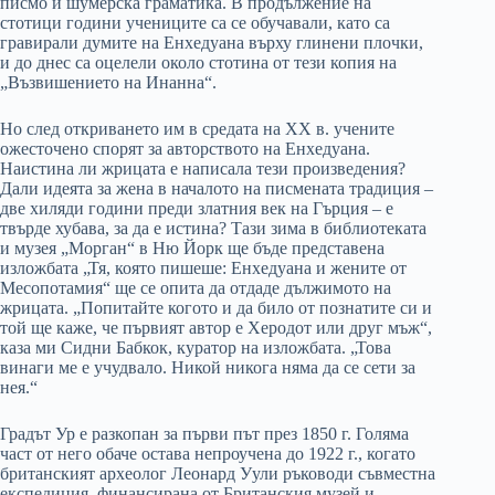
писмо и шумерска граматика. В продължение на
стотици години учениците са се обучавали, като са
гравирали думите на Енхедуана върху глинени плочки,
и до днес са оцелели около стотина от тези копия на
„Възвишението на Инанна“.
Но след откриването им в средата на ХХ в. учените
ожесточено спорят за авторството на Енхедуана.
Наистина ли жрицата е написала тези произведения?
Дали идеята за жена в началото на писмената традиция –
две хиляди години преди златния век на Гърция – е
твърде хубава, за да е истина? Тази зима в библиотеката
и музея „Морган“ в Ню Йорк ще бъде представена
изложбата „Тя, която пишеше: Енхедуана и жените от
Месопотамия“ ще се опита да отдаде дължимото на
жрицата. „Попитайте когото и да било от познатите си и
той ще каже, че първият автор е Херодот или друг мъж“,
каза ми Сидни Бабкок, куратор на изложбата. „Това
винаги ме е учудвало. Никой никога няма да се сети за
нея.“
Градът Ур е разкопан за първи път през 1850 г. Голяма
част от него обаче остава непроучена до 1922 г., когато
британският археолог Леонард Уули ръководи съвместна
експедиция, финансирана от Британския музей и