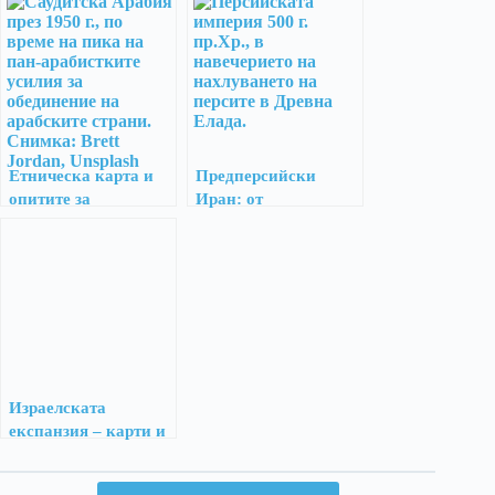
Етническа карта и
Предперсийски
опитите за
Иран: от
обединение на
изобретяването на
народите в Близкия
земеделието до
изток
настъплението на
арийците
Израелската
експанзия – карти и
карикатури