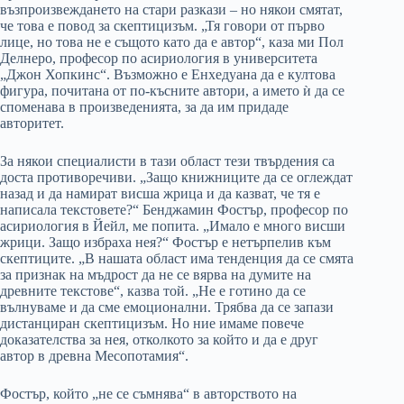
възпроизвеждането на стари разкази – но някои смятат,
че това е повод за скептицизъм. „Тя говори от първо
лице, но това не е същото като да е автор“, каза ми Пол
Делнеро, професор по асириология в университета
„Джон Хопкинс“. Възможно е Енхедуана да е култова
фигура, почитана от по-късните автори, а името ѝ да се
споменава в произведенията, за да им придаде
авторитет.
За някои специалисти в тази област тези твърдения са
доста противоречиви. „Защо книжниците да се оглеждат
назад и да намират висша жрица и да казват, че тя е
написала текстовете?“ Бенджамин Фостър, професор по
асириология в Йейл, ме попита. „Имало е много висши
жрици. Защо избраха нея?“ Фостър е нетърпелив към
скептиците. „В нашата област има тенденция да се смята
за признак на мъдрост да не се вярва на думите на
древните текстове“, казва той. „Не е готино да се
вълнуваме и да сме емоционални. Трябва да се запази
дистанциран скептицизъм. Но ние имаме повече
доказателства за нея, отколкото за който и да е друг
автор в древна Месопотамия“.
Фостър, който „не се съмнява“ в авторството на