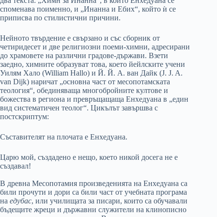
два текста: „Химн за Инанна“, в който Енхедуана се
споменава поименно, и „Инанна и Ебих“, който ѝ се
приписва по стилистични причини.
Нейното твърдение е свързано и със сборник от
четиридесет и две религиозни поеми-химни, адресирани
до храмовете на различни градове-държави. Взети
заедно, химните образуват това, което йейлските учени
Уилям Хало (William Hallo) и Й. Й. А. ван Дайк (J. J. A.
van Dijk) наричат „основна част от месопотамската
теология“, обединяваща многобройните култове и
божества в региона и превръщащаща Енхедуана в „един
вид систематичен теолог“. Цикълът завършва с
постскриптум:
Съставителят на плочата е Енхедуана.
Царю мой, създадено е нещо, което никой досега не е
създавал!
В древна Месопотамия произведенията на Енхедуана са
били прочути и дори са били част от учебната програма
на
едубас
, или училищата за писари, които са обучавали
бъдещите жреци и държавни служители на клинописно