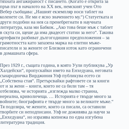
тяхната ангажираност с писането. (Когато е открита за
пръв път в началото на ХХ век, немският учен Ото
Вебер съобщава: „Нашият екземпляр носи таблет на
коленете си. Не ми е ясно значението му.“) Статуетката и
други подобни на нея са пренебрегнати в научната
литература, каза ми Бабкок. „Ако това беше мъж с таблет
в скута си, щеше да има двадесет статии за него“. Такива
артефакти разбиват дългогодишни предположения – за
грамотността като запазена марка на елитни мъже-
писатели и за жените от Близкия изток като ограничени
в домашната сфера.
През 1929 г., същата година, в която Уули публикува „Ур
Халдейски“, пропускайки името на Енхедуана, неговата
сънародничка Вирджиния Улф публикува есето си
„Собствена стая“. Претърсвайки рафтовете си за книги
от и за жени – книги, които не са били там – тя
отбелязва, че историята „изглежда малко странна,
нереална, криволичеща. … Историята е твърде много за
войните; биографията е твърде много за великите мъже.“
Тя подозира, че жените, които са писали, са оставили
творбите си неподписани. Улф не доживява да научи за
„Енхедуана“, но изразява копнежа по една изгубена
литературна традиция.