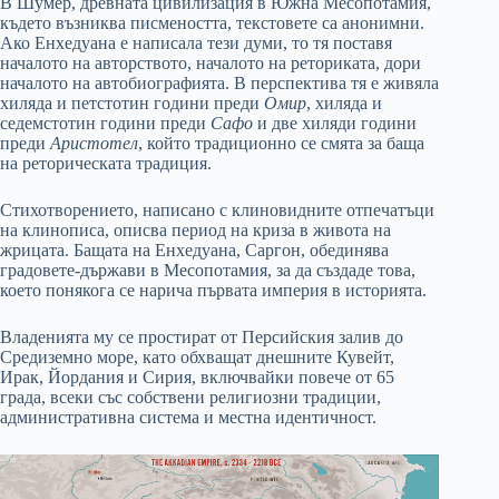
В Шумер, древната цивилизация в Южна Месопотамия,
където възниква писмеността, текстовете са анонимни.
Ако Енхедуана е написала тези думи, то тя поставя
началото на авторството, началото на реториката, дори
началото на автобиографията. В перспектива тя е живяла
хиляда и петстотин години преди
Омир
, хиляда и
седемстотин години преди
Сафо
и две хиляди години
преди
Аристотел
, който традиционно се смята за баща
на реторическата традиция.
Стихотворението, написано с клиновидните отпечатъци
на клинописа, описва период на криза в живота на
жрицата. Бащата на Енхедуана, Саргон, обединява
градовете-държави в Месопотамия, за да създаде това,
което понякога се нарича първата империя в историята.
Владенията му се простират от Персийския залив до
Средиземно море, като обхващат днешните Кувейт,
Ирак, Йордания и Сирия, включвайки повече от 65
града, всеки със собствени религиозни традиции,
административна система и местна идентичност.