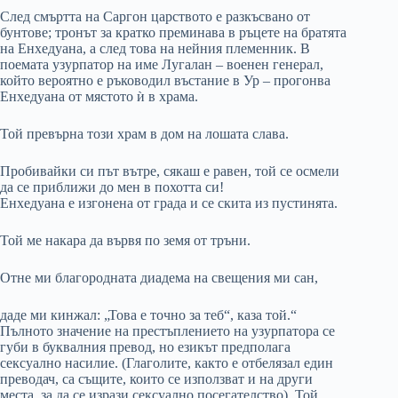
След смъртта на Саргон царството е разкъсвано от
бунтове; тронът за кратко преминава в ръцете на братята
на Енхедуана, а след това на нейния племенник. В
поемата узурпатор на име Лугалан – военен генерал,
който вероятно е ръководил въстание в Ур – прогонва
Енхедуана от мястото ѝ в храма.
Той превърна този храм в дом на лошата слава.
Пробивайки си път вътре, сякаш е равен, той се осмели
да се приближи до мен в похотта си!
Енхедуана е изгонена от града и се скита из пустинята.
Той ме накара да вървя по земя от тръни.
Отне ми благородната диадема на свещения ми сан,
даде ми кинжал: „Това е точно за теб“, каза той.“
Пълното значение на престъплението на узурпатора се
губи в буквалния превод, но езикът предполага
сексуално насилие. (Глаголите, както е отбелязал един
преводач, са същите, които се използват и на други
места, за да се изрази сексуално посегателство). Той