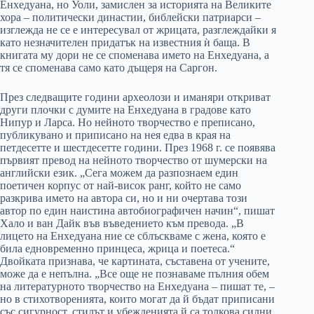
Енхедуана, но Уоли, замислен за историята на Великите
хора – политически династии, библейски патриарси –
изглежда не се е интересувал от жрицата, разглеждайки я
като незначителен придатък на известния ѝ баща. В
книгата му дори не се споменава името на Енхедуана, а
тя се споменава само като дъщеря на Саргон.
През следващите години археолози и иманяри откриват
други плочки с думите на Енхедуана в градове като
Нипур и Ларса. Но нейното творчество е преписано,
публикувано и приписано на нея едва в края на
петдесетте и шестдесетте години. През 1968 г. се появява
първият превод на нейното творчество от шумерски на
английски език. „Сега можем да разпознаем един
поетичен корпус от най-висок ранг, който не само
разкрива името на автора си, но и ни очертава този
автор по един наистина автобиографичен начин“, пишат
Хало и ван Дайк във въведението към превода. „В
лицето на Енхедуана ние се сблъскваме с жена, която е
била едновременно принцеса, жрица и поетеса.“
Двойката признава, че картината, съставена от учените,
може да е непълна. „Все още не познаваме пълния обем
на литературното творчество на Енхедуана – пишат те, –
но в стихотворенията, които могат да й бъдат приписани
със сигурност, стилът и убежденията й са толкова силни,