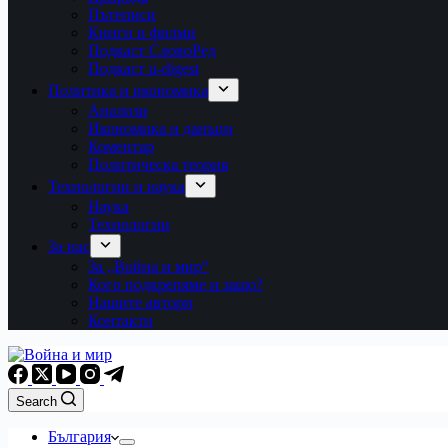
Пътеписи
Книги и филми
Подкаст СловоРед
Подкаст u-digest
Политика и икономика
Анализи
Икономика и данъци
Коментар
Политическа теория
Технологии и наука
Наука
Технологии
За нас
За „Война и мир“
Кого подкрепяме и защо?
Нашите автори
Контакти
Search
България