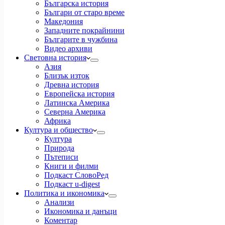
Българска история
Българи от старо време
Македония
Западните покрайнини
Българите в чужбина
Видео архиви
Световна история
Азия
Близък изток
Древна история
Европейска история
Латинска Америка
Северна Америка
Африка
Култура и общество
Култура
Природа
Пътеписи
Книги и филми
Подкаст СловоРед
Подкаст u-digest
Политика и икономика
Анализи
Икономика и данъци
Коментар