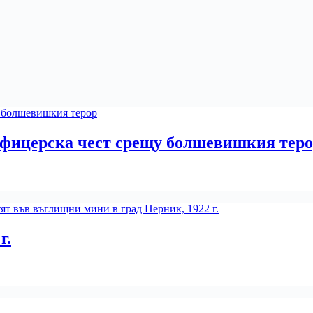
офицерска чест срещу болшевишкия тер
г.