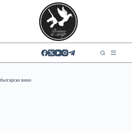
Skip
to
content
българско вино