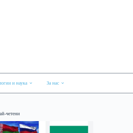
логии и наука
За нас
ай-четени