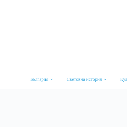
Skip
to
content
България
Световна история
Кул