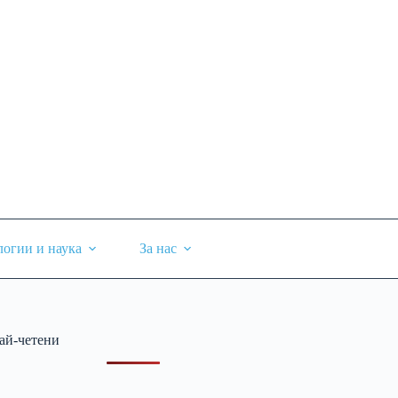
логии и наука
За нас
ай-четени