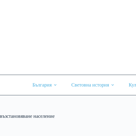
Skip
to
content
България
Световна история
Кул
възстановяване население